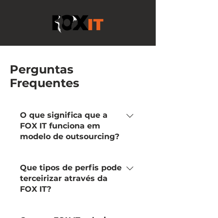
Perguntas
Frequentes
O que significa que a
FOX IT funciona em
modelo de outsourcing?
Significa que a FOX IT recruta,
Que tipos de perfis pode
treina e disponibiliza equipas de
terceirizar através da
profissionais de TI
FOX IT?
(desenvolvedores,
administradores de sistemas, QA,
Podemos fornecer uma ampla
etc.) para trabalharem