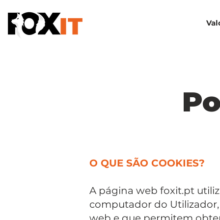
Val
Po
O QUE SÃO COOKIES?
A página web foxit.pt util
computador do Utilizador,
web e que permitem obter