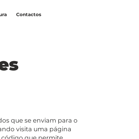
ura
Contactos
es
ados que se enviam para o
uando visita uma página
 código que permite