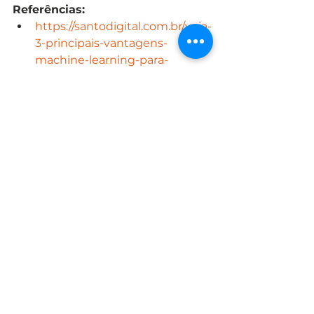
Referências:
https://santodigital.com.br/veja-
3-principais-vantagens-
machine-learning-para-
empresas
/
https://fia.com.br/blog/machine
-learning
/
https://www.dinamize.com.br/b
log/machine-learning
/
https://www.neurotech.com.br/
blog/vantagens-sistemas-
deep-learning-machine-
learning
/
https://www.valuehost.com.br/
blog/beneficios-do-machine-
learning/