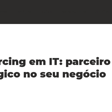
ores
Serviços
Equipa
Testemunhos
Candidat
cing em IT: parceiro
gico no seu negócio