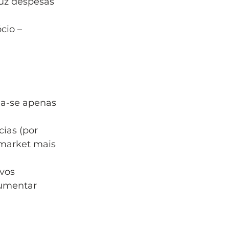
uz despesas 
.
cio – 
ga-se apenas 
ias (por 
market mais 
vos 
aumentar 