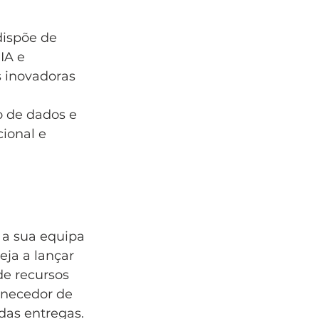
dispõe de 
IA e 
 inovadoras 
 de dados e 
ional e 
 a sua equipa 
eja a lançar 
de recursos 
rnecedor de 
das entregas.