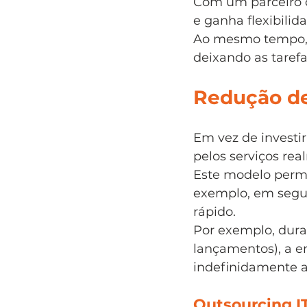
Com um parceiro 
e ganha flexibilid
Ao mesmo tempo, m
deixando as tarefa
Redução de
Em vez de investi
pelos serviços rea
Este modelo permi
exemplo, em segur
rápido.
Por exemplo, dura
lançamentos), a e
indefinidamente a
Outsourcing I