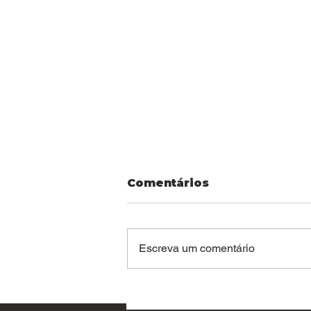
Comentários
Escreva um comentário
FOX IT distinguida
como PME Líder 2025.