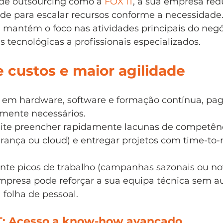
de outsourcing como a 
FOX IT
, a sua empresa red
ade para escalar recursos conforme a necessidade
antém o foco nas atividades principais do negó
s tecnológicas a profissionais especializados.
 custos e maior agilidade
r em hardware, software e formação contínua, pa
lmente necessários.
te preencher rapidamente lacunas de competênc
ança ou cloud) e entregar projetos com time-to-
nte picos de trabalho (campanhas sazonais ou no
mpresa pode reforçar a sua equipa técnica sem 
 folha de pessoal.
T: Acesso a know-how avançado