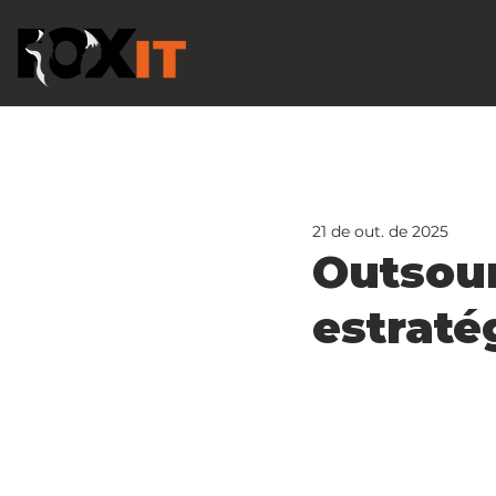
Val
21 de out. de 2025
Outsour
estraté